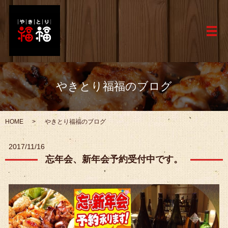
メ
やきとり福福のブログ
HOME
やきとり福福のブログ
2017/11/16
忘年会、新年会予約受付中です。