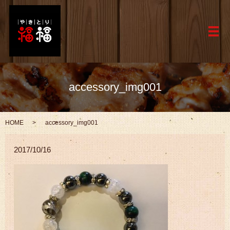
メ
accessory_img001
HOME
accessory_img001
2017/10/16