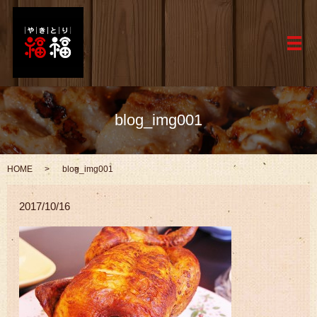
メ
blog_img001
HOME
blog_img001
2017/10/16