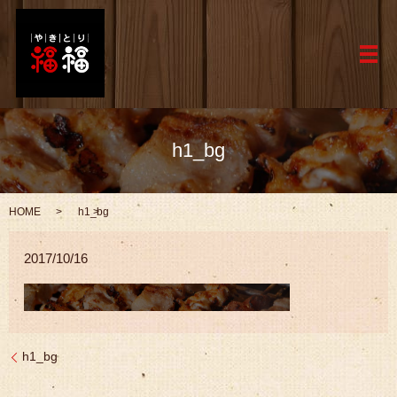
メ
h1_bg
HOME
h1_bg
2017/10/16
h1_bg